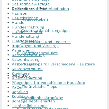
Gesundheit & Pflege
Gesundheit und Wohlbefinden
Ernährung und Pflege
Hamster
Haustierleben
Haustierleben
Hunde
Hundeernährung
Gesunde Ernährungstipps
Hundeerziehung
Hundehaltung
Hunderassen
Futtermittel und Leckerlis
Impfungen und Vorsorge
Kaninchen
Tierpflegeprodukte
Katzenernährung
Katzenhaltung
Katzenrassen
Pflegetipps für verschiedene Haustiere
Katzenverhalten
Kleintiere
Gesundheit
Kleintierhaltung
Pflegetipps für verschiedene Haustiere
Tierärztliche Tipps
Ratten
Reptilien
Schildkröten
Parasitenbekämpfung
Sonstige Reptilienarten
Tierärztliche Tipps
Impfungen und Vorsorge