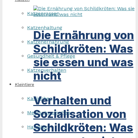
Katzenrassen
Katzenhaltung
Die Ernährung von
Katzenernährung
Schildkröten: Was
Gesundheit & Pflege
sie essen und was
Katzenverhalten
nicht
Kleintiere
Verhalten und
Kaninchen
Sozialisation von
Meerschweinchen
Schildkröten: Was
Hamster