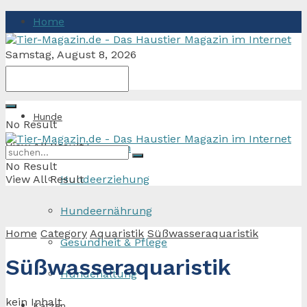
Home
Samstag, August 8, 2026
Hunde
No Result
View All Result
Hunderassen
No Result
View All Result
Hundeerziehung
Hundeernährung
Home
Category
Aquaristik
Süßwasseraquaristik
Gesundheit & Pflege
Süßwasseraquaristik
Hundehaltung
kein Inhalt
Katzen