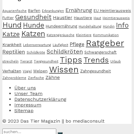
Ernährung
Barfen
EU Heimtierausweis
Aquarienfische
Erkrankungen
Gesundheit
Haustier
Futter
Haustiere
Haut
Heimtierausweis
Hund
Hunde
Info
Hundeernährung
Hundehaltung
Hündin
Katzen
Katze
Katzengeräusche
Kleintiere
Kommunikation
Ratgeber
Pflege
Krankheit
Lebenserwartung
Läufigkeit
Schildkröten
Reptilien
Schwangerschaft
Schildkröte
Tipps
Trends
streicheln
Tierarzt
Tiergesundheit
Urlaub
Wissen
Verhalten
Welpen
Zahngesundheit
Vögel
Zähne
Zahnprobleme
Zierfische
Über uns
Unser Team
Datenschutzerklärung
Impressum
Sitemap
© 2023 Das Tier Magazin || bo mediaconsult