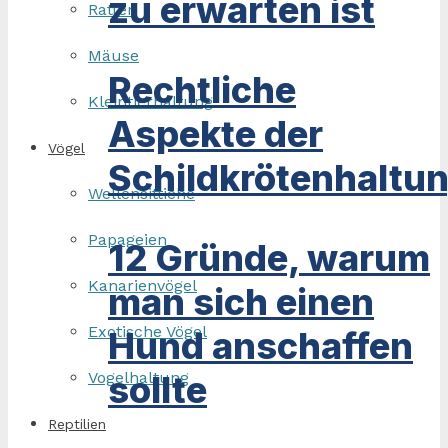
zu erwarten ist
Ratten
Mäuse
Rechtliche
Kleintierhaltung
Aspekte der
Vögel
Schildkrötenhaltu
Wellensittiche
Papageien
12 Gründe, warum
Kanarienvögel
man sich einen
Exotische Vögel
Hund anschaffen
sollte
Vogelhaltung
Reptilien