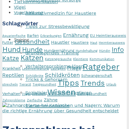
Tierkommunikation
Vögel
Vogelhaltung
Alternativmedizin für Haustiere
Schlagwörter
Tipps zur Stressbewältigung
Ernährung
Barfen
EU Heimtierausweis
Aquarienfische
Erkrankungen
Training
Gesundheit
Haustier
Futter
Haustiere
Haut
Heimtierausweis
Hund
Hunde
Info
Hundeernährung
Hundehaltung
Hündin
Grundlegendes Training
Katzen
Katze
Katzengeräusche
Kleintiere
Kommunikation
Ratgeber
Verhaltensprobleme lösen
Pflege
Krankheit
Lebenserwartung
Läufigkeit
Schildkröten
Reptilien
Schwangerschaft
Schildkröte
Tricks & Gehorsam
Tipps
Trends
streicheln
Tierarzt
Tiergesundheit
Urlaub
Wissen
Sozialisierung von Haustieren
Verhalten
Welpen
Zahngesundheit
Vögel
Zähne
Zahnprobleme
Zierfische
Tierkommunikation