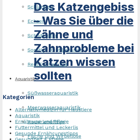
Das Katzengebiss
Schlangen
– Was Sie über die
Echsen
Zähne und
Schildkröten
Zahnprobleme bei
Sonstige Reptilienarten
Katzen wissen
Reptilienhaltung
sollten
Aquaristik
Süßwasseraquaristik
Kategorien
Meerwasseraquaristik
Alternativmedizin für Haustiere
Aquaristik
Ernährung und Pflege
Aquarienpflege
Futtermittel und Leckerlis
Gesunde Ernährungstipps
Fische und Wirbellose
Gesundheit & Pflege