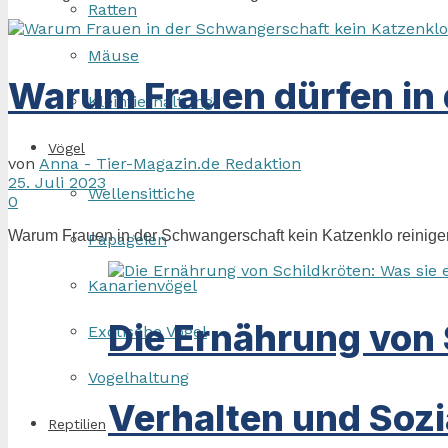
Ratten
Mäuse
Warum Frauen dürfen in 
Kleintierhaltung
Vögel
von
Anna - Tier-Magazin.de Redaktion
25. Juli 2023
Wellensittiche
0
Warum Frauen in der Schwangerschaft kein Katzenklo reinigen 
Papageien
Kanarienvögel
Die Ernährung von 
Exotische Vögel
Vogelhaltung
Verhalten und Sozi
Reptilien