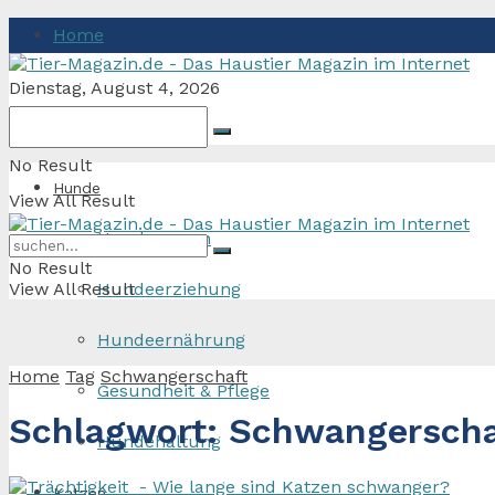
Home
Dienstag, August 4, 2026
No Result
Hunde
View All Result
Hunderassen
No Result
View All Result
Hundeerziehung
Hundeernährung
Home
Tag
Schwangerschaft
Gesundheit & Pflege
Schlagwort:
Schwangerscha
Hundehaltung
Katzen