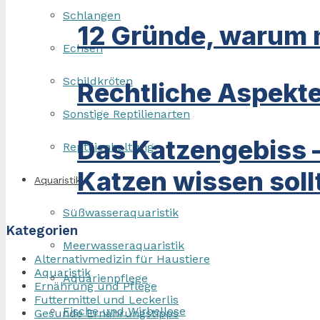
Schlangen
12 Gründe, warum m
Echsen
Schildkröten
Rechtliche Aspekte
Sonstige Reptilienarten
Das Katzengebiss 
Reptilienhaltung
Katzen wissen soll
Aquaristik
Süßwasseraquaristik
Kategorien
Meerwasseraquaristik
Alternativmedizin für Haustiere
Aquaristik
Aquarienpflege
Ernährung und Pflege
Futtermittel und Leckerlis
Fische und Wirbellose
Gesunde Ernährungstipps