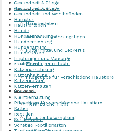
Gesundheit & Pflege
Gesundheit & Pflege
Ernährung und Pflege
Gesundheit und Wohlbefinden
Hamster
Haustierleben
Haustierleben
Hunde
Hundeernährung
Gesunde Ernährungstipps
Hundeerziehung
Hundehaltung
Futtermittel und Leckerlis
Hunderassen
Impfungen und Vorsorge
Tierpflegeprodukte
Kaninchen
Katzenernährung
Katzenhaltung
Pflegetipps für verschiedene Haustiere
Katzenrassen
Katzenverhalten
Gesundheit
Kleintiere
Kleintierhaltung
Pflegetipps für verschiedene Haustiere
Tierärztliche Tipps
Ratten
Reptilien
Parasitenbekämpfung
Schildkröten
Sonstige Reptilienarten
Tierärztliche Tipps
Impfungen und Vorsorge