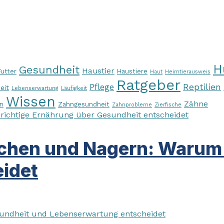
H
Gesundheit
Haustier
Futter
Haustiere
Haut
Heimtierausweis
Ratgeber
Pflege
Reptilien
eit
Lebenserwartung
Läufigkeit
Wissen
Zähne
n
Zahngesundheit
Zahnprobleme
Zierfische
chen und Nagern: Warum d
idet