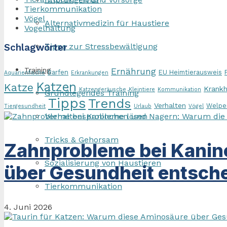
Tierkommunikation
Vögel
Alternativmedizin für Haustiere
Vogelhaltung
Tipps zur Stressbewältigung
Schlagwörter
Training
Ernährung
Barfen
EU Heimtierausweis
Aquarienfische
Erkrankungen
Katzen
Katze
Krankh
Katzengeräusche
Kleintiere
Kommunikation
Grundlegendes Training
Tipps
Trends
Verhalten
Welpe
Tiergesundheit
Urlaub
Vögel
Verhaltensprobleme lösen
Tricks & Gehorsam
Zahnprobleme bei Kanin
Sozialisierung von Haustieren
über Gesundheit entsche
Tierkommunikation
4. Juni 2026