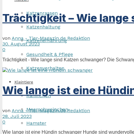
Katzenrassen
Trächtigkeit – Wie lang
Katzenhaltung
von
Anna - Tier-Magazin.de Redaktion
Katzenernährung
30. August 2023
0
Gesundheit & Pflege
Trächtigkeit - Wie lange sind Katzen schwanger? Die Schwanger
Katzenverhalten
Kleintiere
Wie lange ist eine Hünd
Kaninchen
Meerschweinchen
von
Anna - Tier-Magazin.de Redaktion
28. Juli 2023
0
Hamster
Wie lange ist eine Hündin schwanger Hunde sind wundervolle 