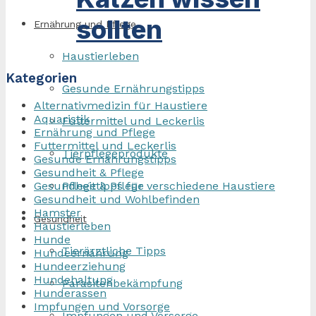
sollten
Ernährung und Pflege
Haustierleben
Kategorien
Gesunde Ernährungstipps
Alternativmedizin für Haustiere
Aquaristik
Futtermittel und Leckerlis
Ernährung und Pflege
Futtermittel und Leckerlis
Tierpflegeprodukte
Gesunde Ernährungstipps
Gesundheit & Pflege
Pflegetipps für verschiedene Haustiere
Gesundheit & Pflege
Gesundheit und Wohlbefinden
Hamster
Gesundheit
Haustierleben
Hunde
Tierärztliche Tipps
Hundeernährung
Hundeerziehung
Hundehaltung
Parasitenbekämpfung
Hunderassen
Impfungen und Vorsorge
Impfungen und Vorsorge