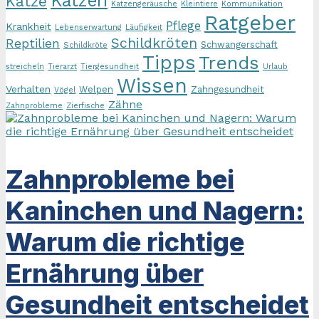
Katzen
Katze
Katzengeräusche
Kleintiere
Kommunikation
Ratgeber
Pflege
Krankheit
Lebenserwartung
Läufigkeit
Schildkröten
Reptilien
Schwangerschaft
Schildkröte
Tipps
Trends
streicheln
Tierarzt
Tiergesundheit
Urlaub
Wissen
Verhalten
Welpen
Zahngesundheit
Vögel
Zähne
Zahnprobleme
Zierfische
Zahnprobleme bei
Kaninchen und Nagern:
Warum die richtige
Ernährung über
Gesundheit entscheidet