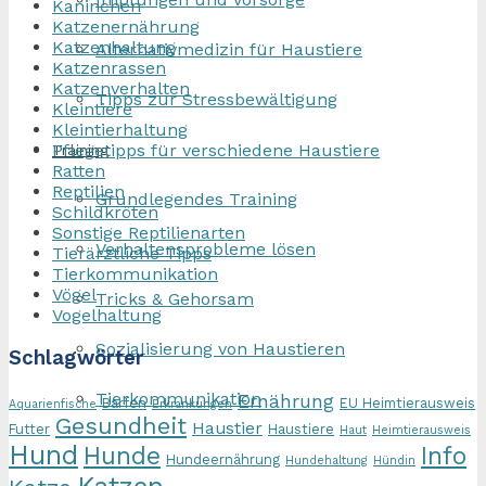
Kaninchen
Katzenernährung
Katzenhaltung
Alternativmedizin für Haustiere
Katzenrassen
Katzenverhalten
Tipps zur Stressbewältigung
Kleintiere
Kleintierhaltung
Pflegetipps für verschiedene Haustiere
Training
Ratten
Reptilien
Grundlegendes Training
Schildkröten
Sonstige Reptilienarten
Verhaltensprobleme lösen
Tierärztliche Tipps
Tierkommunikation
Vögel
Tricks & Gehorsam
Vogelhaltung
Sozialisierung von Haustieren
Schlagwörter
Tierkommunikation
Ernährung
Barfen
EU Heimtierausweis
Aquarienfische
Erkrankungen
Gesundheit
Haustier
Futter
Haustiere
Haut
Heimtierausweis
Hund
Hunde
Info
Hundeernährung
Hundehaltung
Hündin