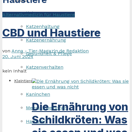
Katzenrassen
Alternativmedizin für Haustiere
Katzenhaltung
CBD und Haustiere
Katzenernährung
von
Anna - Tier-Magazin.de Redaktion
Gesundheit & Pflege
20. Juni 2024
Katzenverhalten
kein Inhalt
Kleintiere
Kaninchen
Die Ernährung von
Meerschweinchen
Schildkröten: Was
Hamster