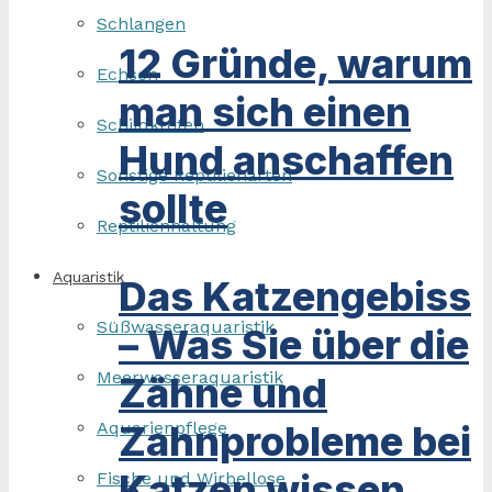
Schlangen
12 Gründe, warum
Echsen
man sich einen
Schildkröten
Hund anschaffen
Sonstige Reptilienarten
sollte
Reptilienhaltung
Aquaristik
Das Katzengebiss
Süßwasseraquaristik
– Was Sie über die
Meerwasseraquaristik
Zähne und
Zahnprobleme bei
Aquarienpflege
Katzen wissen
Fische und Wirbellose