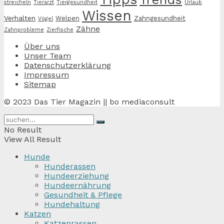
streicheln
Tierarzt
Tiergesundheit
Urlaub
Wissen
Verhalten
Welpen
Zahngesundheit
Vögel
Zähne
Zahnprobleme
Zierfische
Über uns
Unser Team
Datenschutzerklärung
Impressum
Sitemap
© 2023 Das Tier Magazin || bo mediaconsult
No Result
View All Result
Hunde
Hunderassen
Hundeerziehung
Hundeernährung
Gesundheit & Pflege
Hundehaltung
Katzen
Katzenrassen