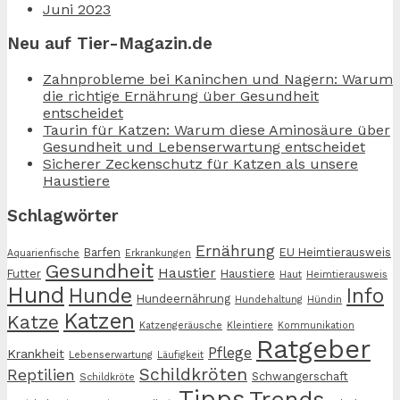
Juni 2023
Neu auf Tier-Magazin.de
Zahnprobleme bei Kaninchen und Nagern: Warum
die richtige Ernährung über Gesundheit
entscheidet
Taurin für Katzen: Warum diese Aminosäure über
Gesundheit und Lebenserwartung entscheidet
Sicherer Zeckenschutz für Katzen als unsere
Haustiere
Schlagwörter
Ernährung
Barfen
EU Heimtierausweis
Aquarienfische
Erkrankungen
Gesundheit
Haustier
Futter
Haustiere
Haut
Heimtierausweis
Hund
Hunde
Info
Hundeernährung
Hundehaltung
Hündin
Katzen
Katze
Katzengeräusche
Kleintiere
Kommunikation
Ratgeber
Pflege
Krankheit
Lebenserwartung
Läufigkeit
Schildkröten
Reptilien
Schwangerschaft
Schildkröte
Tipps
Trends