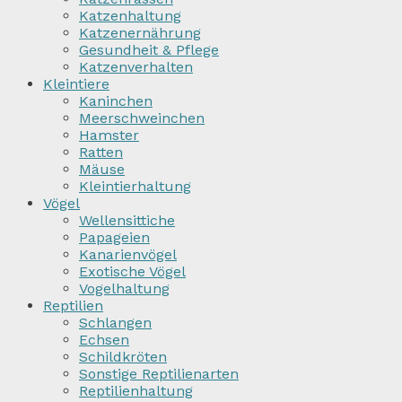
Katzenhaltung
Katzenernährung
Gesundheit & Pflege
Katzenverhalten
Kleintiere
Kaninchen
Meerschweinchen
Hamster
Ratten
Mäuse
Kleintierhaltung
Vögel
Wellensittiche
Papageien
Kanarienvögel
Exotische Vögel
Vogelhaltung
Reptilien
Schlangen
Echsen
Schildkröten
Sonstige Reptilienarten
Reptilienhaltung