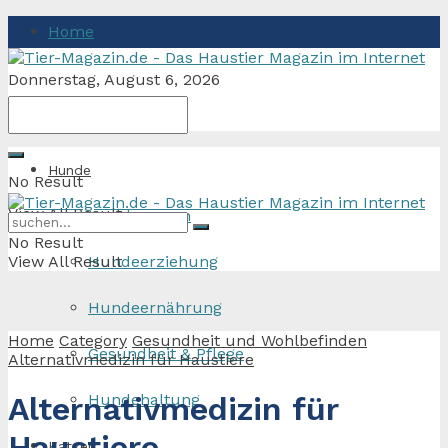
Home
Donnerstag, August 6, 2026
Hunde
No Result
View All Result
Hunderassen
No Result
View All Result
Hundeerziehung
Hundeernährung
Home
Category
Gesundheit und Wohlbefinden
Gesundheit & Pflege
Alternativmedizin für Haustiere
Hundehaltung
Alternativmedizin für
Haustiere
Katzen