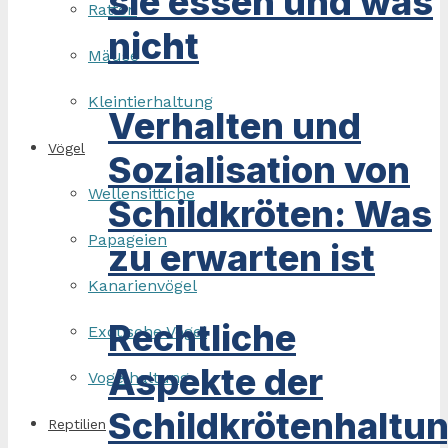
sie essen und was
Ratten
nicht
Mäuse
Kleintierhaltung
Verhalten und
Vögel
Sozialisation von
Wellensittiche
Schildkröten: Was
Papageien
zu erwarten ist
Kanarienvögel
Rechtliche
Exotische Vögel
Aspekte der
Vogelhaltung
Schildkrötenhaltu
Reptilien