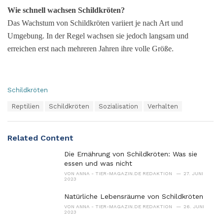
Wie schnell wachsen Schildkröten?
Das Wachstum von Schildkröten variiert je nach Art und
Umgebung. In der Regel wachsen sie jedoch langsam und
erreichen erst nach mehreren Jahren ihre volle Größe.
C
Schildkröten
a
T
Reptilien
Schildkröten
Sozialisation
Verhalten
t
a
e
g
g
s
o
Related Content
:
r
i
Die Ernährung von Schildkröten: Was sie
e
essen und was nicht
s
VON
ANNA - TIER-MAGAZIN.DE REDAKTION
27. JUNI
:
2023
Natürliche Lebensräume von Schildkröten
VON
ANNA - TIER-MAGAZIN.DE REDAKTION
26. JUNI
2023