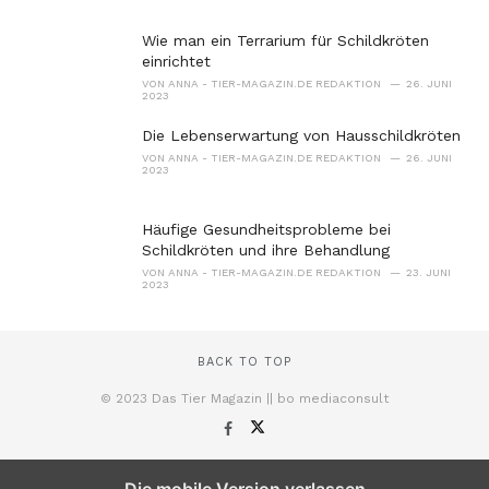
Wie man ein Terrarium für Schildkröten
einrichtet
VON
ANNA - TIER-MAGAZIN.DE REDAKTION
26. JUNI
2023
Die Lebenserwartung von Hausschildkröten
VON
ANNA - TIER-MAGAZIN.DE REDAKTION
26. JUNI
2023
Häufige Gesundheitsprobleme bei
Schildkröten und ihre Behandlung
VON
ANNA - TIER-MAGAZIN.DE REDAKTION
23. JUNI
2023
BACK TO TOP
© 2023 Das Tier Magazin || bo mediaconsult