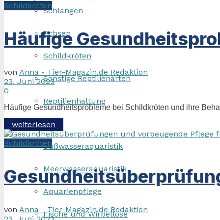
Schildkröten
Schlangen
Häufige Gesundheitsprob
Echsen
Schildkröten
von
Anna - Tier-Magazin.de Redaktion
Sonstige Reptilienarten
23. Juni 2023
0
Reptilienhaltung
Häufige Gesundheitsprobleme bei Schildkröten und ihre Behand
Details
weiterlesen
Aquaristik
Schildkröten
Süßwasseraquaristik
Meerwasseraquaristik
Gesundheitsüberprüfung
Aquarienpflege
von
Anna - Tier-Magazin.de Redaktion
Fische und Wirbellose
23. Juni 2023