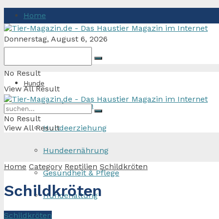
Home
Donnerstag, August 6, 2026
No Result
Hunde
View All Result
Hunderassen
No Result
View All Result
Hundeerziehung
Hundeernährung
Home
Category
Reptilien
Schildkröten
Gesundheit & Pflege
Schildkröten
Hundehaltung
Schildkröten
Katzen