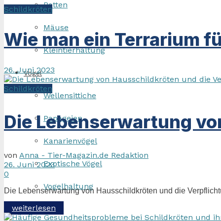
Ratten
Schildkröten
Mäuse
Wie man ein Terrarium fü
Kleintierhaltung
26. Juni 2023
Vögel
Schildkröten
Wellensittiche
Die Lebenserwartung vo
Papageien
Kanarienvögel
von
Anna - Tier-Magazin.de Redaktion
Exotische Vögel
26. Juni 2023
0
Vogelhaltung
Die Lebenserwartung von Hausschildkröten und die Verpflichtu
Details
weiterlesen
Reptilien