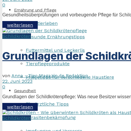
0
Ernährung und Pflege
Gesundheitsüberprüfungen und vorbeugende Pflege für Schildk
Haustierleben
Details
weiterlesen
Schildkröten
Gesunde Ernährungstipps
Futtermittel und Leckerlis
Grundlagen der Schildkr
Tierpflegeprodukte
von
Anna - Tier-Magazin.de Redaktion
Pflegetipps für verschiedene Haustiere
22. Juni 2023
0
Gesundheit
Grundlagen der Schildkrötenpflege: Was neue Besitzer wissen
Tierärztliche Tipps
Details
weiterlesen
Parasitenbekämpfung
Schildkröten
Impfungen und Vorsorge