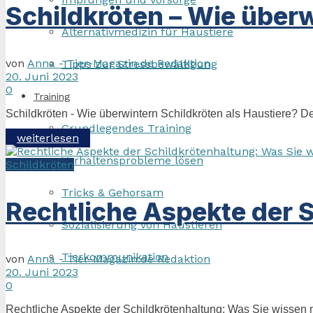
Schildkröten – Wie überw
Alternativmedizin für Haustiere
von
Anna - Tier-Magazin.de Redaktion
Tipps zur Stressbewältigung
20. Juni 2023
0
Training
Schildkröten - Wie überwintern Schildkröten als Haustiere? Der 
Grundlegendes Training
Details
weiterlesen
Verhaltensprobleme lösen
Schildkröten
Tricks & Gehorsam
Rechtliche Aspekte der 
Sozialisierung von Haustieren
Tierkommunikation
von
Anna - Tier-Magazin.de Redaktion
20. Juni 2023
0
Rechtliche Aspekte der Schildkrötenhaltung: Was Sie wissen m