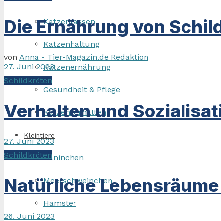
Die Ernährung von Schil
Katzenrassen
Katzenhaltung
von
Anna - Tier-Magazin.de Redaktion
27. Juni 2023
Katzenernährung
Schildkröten
Gesundheit & Pflege
Verhalten und Sozialisat
Katzenverhalten
Kleintiere
27. Juni 2023
Schildkröten
Kaninchen
Natürliche Lebensräume 
Meerschweinchen
Hamster
26. Juni 2023