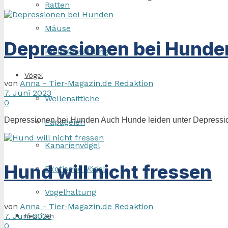
Ratten
Mäuse
Depressionen bei Hunde
Kleintierhaltung
Vögel
von
Anna - Tier-Magazin.de Redaktion
7. Juni 2023
Wellensittiche
0
Depressionen bei Hunden Auch Hunde leiden unter Depressio
Papageien
Kanarienvögel
Hund will nicht fressen
Exotische Vögel
Vogelhaltung
von
Anna - Tier-Magazin.de Redaktion
7. Juni 2023
Reptilien
0