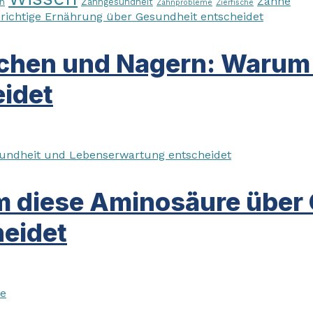
Zähne
n
Zahngesundheit
Zahnprobleme
Zierfische
chen und Nagern: Warum d
idet
m diese Aminosäure über
eidet