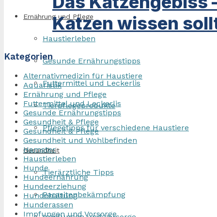
Das Katzengebiss 
Katzen wissen soll
Ernährung und Pflege
Haustierleben
Kategorien
Gesunde Ernährungstipps
Alternativmedizin für Haustiere
Futtermittel und Leckerlis
Aquaristik
Ernährung und Pflege
Futtermittel und Leckerlis
Tierpflegeprodukte
Gesunde Ernährungstipps
Gesundheit & Pflege
Pflegetipps für verschiedene Haustiere
Gesundheit & Pflege
Gesundheit und Wohlbefinden
Hamster
Gesundheit
Haustierleben
Hunde
Tierärztliche Tipps
Hundeernährung
Hundeerziehung
Parasitenbekämpfung
Hundehaltung
Hunderassen
Impfungen und Vorsorge
Impfungen und Vorsorge