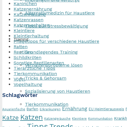
Kaninchen
Katzenernährung
Alternativmedizin für Haustiere
Katzenhaltung
Katzenrassen
Katzenverhalten
Tipps zur Stressbewältigung
Kleintiere
Kleintierhaltung
Training
Pflegetipps für verschiedene Haustiere
Ratten
Reptilien
Grundlegendes Training
Schildkröten
Sonstige Reptilienarten
Verhaltensprobleme lösen
Tierärztliche Tipps
Tierkommunikation
Tricks & Gehorsam
Vögel
Vogelhaltung
Sozialisierung von Haustieren
Schlagwörter
Tierkommunikation
Ernährung
Barfen
EU Heimtierausweis
Aquarienfische
Erkrankungen
Katzen
Katze
Krankh
Katzengeräusche
Kleintiere
Kommunikation
Tipps
Trends