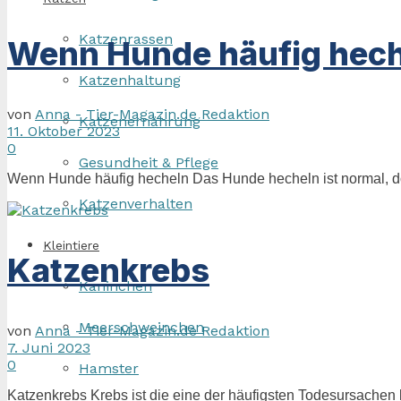
Katzenrassen
Wenn Hunde häufig hec
Katzenhaltung
von
Anna - Tier-Magazin.de Redaktion
Katzenernährung
11. Oktober 2023
0
Gesundheit & Pflege
Wenn Hunde häufig hecheln Das Hunde hecheln ist normal, doc
Katzenverhalten
Kleintiere
Katzenkrebs
Kaninchen
Meerschweinchen
von
Anna - Tier-Magazin.de Redaktion
7. Juni 2023
0
Hamster
Katzenkrebs Krebs ist die eine der häufigsten Todesursachen