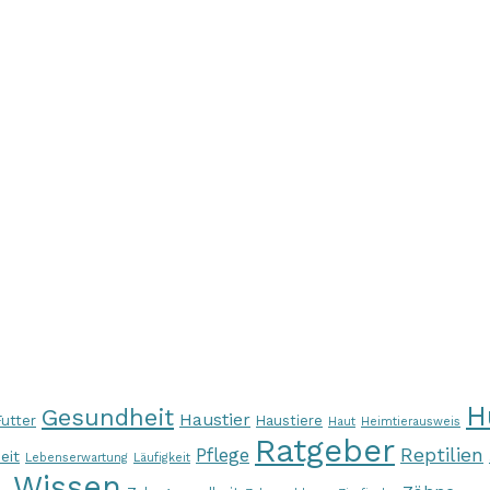
H
Gesundheit
Haustier
Futter
Haustiere
Haut
Heimtierausweis
Ratgeber
Pflege
Reptilien
eit
Lebenserwartung
Läufigkeit
Wissen