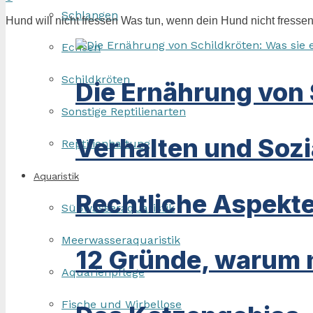
Schlangen
Hund will nicht fressen Was tun, wenn dein Hund nicht fressen
Echsen
Schildkröten
Die Ernährung von 
Sonstige Reptilienarten
Verhalten und Sozi
Reptilienhaltung
Aquaristik
Rechtliche Aspekte
Süßwasseraquaristik
Meerwasseraquaristik
12 Gründe, warum m
Aquarienpflege
Fische und Wirbellose