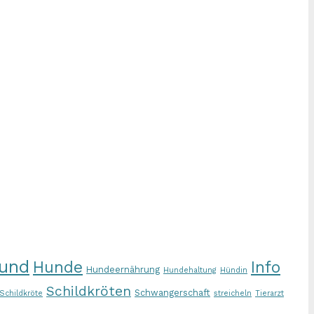
und
Hunde
Info
Hundeernährung
Hundehaltung
Hündin
Schildkröten
Schwangerschaft
Schildkröte
streicheln
Tierarzt