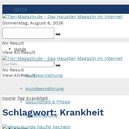
Home
Donnerstag, August 6, 2026
No Result
Hunde
View All Result
Hunderassen
No Result
View All Result
Hundeerziehung
Hundeernährung
Home
Tag
Krankheit
Gesundheit & Pflege
Schlagwort:
Krankheit
Hundehaltung
Katzen