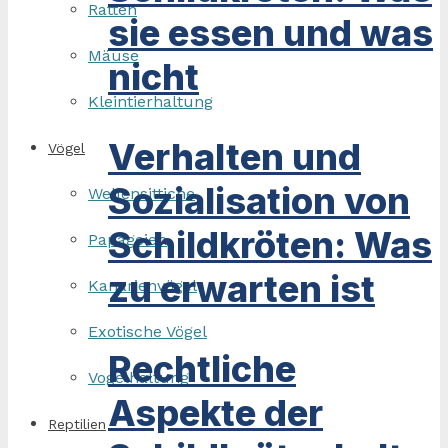
Ratten
sie essen und was
Mäuse
nicht
Kleintierhaltung
Verhalten und
Vögel
Sozialisation von
Wellensittiche
Schildkröten: Was
Papageien
zu erwarten ist
Kanarienvögel
Exotische Vögel
Rechtliche
Vogelhaltung
Aspekte der
Reptilien