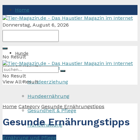
Home
Donnerstag, August 6, 2026
Hunde
No Result
View All Result
Hunderassen
No Result
View All Result
Hundeerziehung
Hundeernährung
Home
Category
Gesunde Ernährungstipps
Gesundheit & Pflege
Gesunde Ernährungstipps
Hundehaltung
Ernährung und Pflege
Katzen