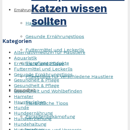
Katzen wissen
Ernährung und Pflege
sollten
Haustierleben
Gesunde Ernährungstipps
Kategorien
Futtermittel und Leckerlis
Alternativmedizin für Haustiere
Aquaristik
Tierpflegeprodukte
Ernährung und Pflege
Futtermittel und Leckerlis
Gesunde Ernährungstipps
Pflegetipps für verschiedene Haustiere
Gesundheit & Pflege
Gesundheit & Pflege
Gesundheit
Gesundheit und Wohlbefinden
Hamster
Haustierleben
Tierärztliche Tipps
Hunde
Hundeernährung
Parasitenbekämpfung
Hundeerziehung
Hundehaltung
Hunderassen
Impfungen und Vorsorge