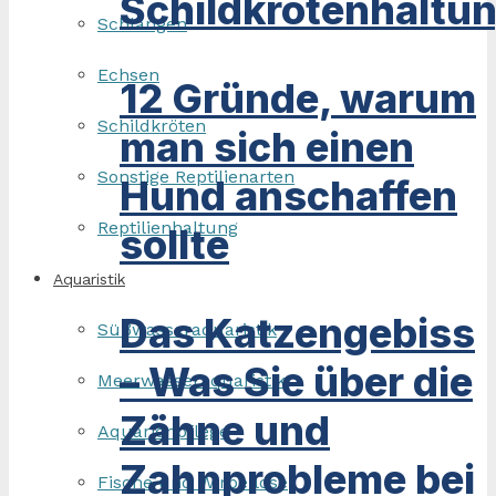
Schildkrötenhaltu
Schlangen
Echsen
12 Gründe, warum
Schildkröten
man sich einen
Sonstige Reptilienarten
Hund anschaffen
Reptilienhaltung
sollte
Aquaristik
Das Katzengebiss
Süßwasseraquaristik
– Was Sie über die
Meerwasseraquaristik
Zähne und
Aquarienpflege
Zahnprobleme bei
Fische und Wirbellose