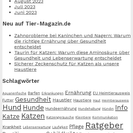
August 2023
Juli 2023
Juni 2023
Neu auf Tier-Magazin.de
Zahnprobleme bei Kaninchen und Nagern: Warum
die richtige Ernährung über Gesundheit
entscheidet
Taurin für Katzen: Warum diese Aminosäure über
Gesundheit und Lebenserwartung entscheidet
Sicherer Zeckenschutz für Katzen als unsere
Haustiere
Schlagwörter
Ernährung
Barfen
EU Heimtierausweis
Aquarienfische
Erkrankungen
Gesundheit
Haustier
Futter
Haustiere
Haut
Heimtierausweis
Hund
Hunde
Info
Hundeernährung
Hundehaltung
Hündin
Katzen
Katze
Katzengeräusche
Kleintiere
Kommunikation
Ratgeber
Pflege
Krankheit
Lebenserwartung
Läufigkeit