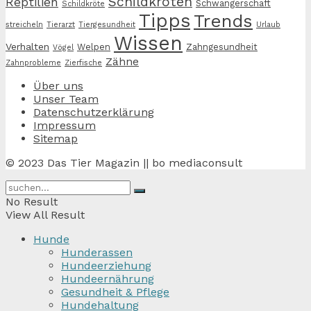
Schildkröten
Reptilien
Schwangerschaft
Schildkröte
Tipps
Trends
streicheln
Tierarzt
Tiergesundheit
Urlaub
Wissen
Verhalten
Welpen
Zahngesundheit
Vögel
Zähne
Zahnprobleme
Zierfische
Über uns
Unser Team
Datenschutzerklärung
Impressum
Sitemap
© 2023 Das Tier Magazin || bo mediaconsult
No Result
View All Result
Hunde
Hunderassen
Hundeerziehung
Hundeernährung
Gesundheit & Pflege
Hundehaltung