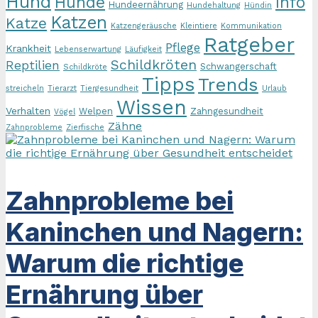
Hund
Hunde
Info
Hundeernährung
Hundehaltung
Hündin
Katzen
Katze
Katzengeräusche
Kleintiere
Kommunikation
Ratgeber
Pflege
Krankheit
Lebenserwartung
Läufigkeit
Schildkröten
Reptilien
Schwangerschaft
Schildkröte
Tipps
Trends
streicheln
Tierarzt
Tiergesundheit
Urlaub
Wissen
Verhalten
Welpen
Zahngesundheit
Vögel
Zähne
Zahnprobleme
Zierfische
Zahnprobleme bei
Kaninchen und Nagern:
Warum die richtige
Ernährung über