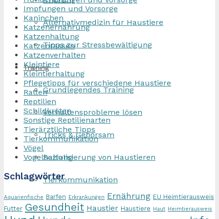
Impfungen und Vorsorge
Kaninchen
Alternativmedizin für Haustiere
Katzenernährung
Katzenhaltung
Tipps zur Stressbewältigung
Katzenrassen
Katzenverhalten
Kleintiere
Training
Kleintierhaltung
Pflegetipps für verschiedene Haustiere
Grundlegendes Training
Ratten
Reptilien
Schildkröten
Verhaltensprobleme lösen
Sonstige Reptilienarten
Tierärztliche Tipps
Tricks & Gehorsam
Tierkommunikation
Vögel
Sozialisierung von Haustieren
Vogelhaltung
Schlagwörter
Tierkommunikation
Ernährung
Barfen
EU Heimtierausweis
Aquarienfische
Erkrankungen
Gesundheit
Haustier
Futter
Haustiere
Haut
Heimtierausweis