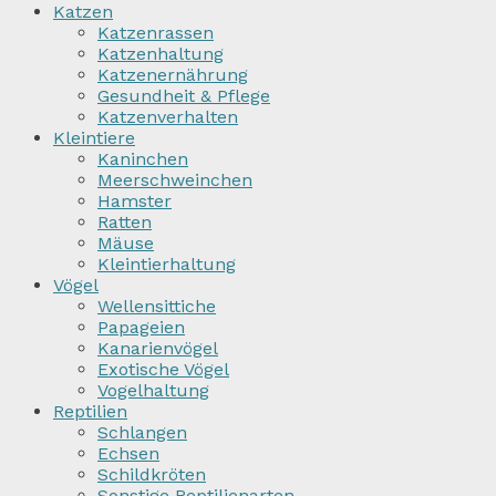
Katzen
Katzenrassen
Katzenhaltung
Katzenernährung
Gesundheit & Pflege
Katzenverhalten
Kleintiere
Kaninchen
Meerschweinchen
Hamster
Ratten
Mäuse
Kleintierhaltung
Vögel
Wellensittiche
Papageien
Kanarienvögel
Exotische Vögel
Vogelhaltung
Reptilien
Schlangen
Echsen
Schildkröten
Sonstige Reptilienarten