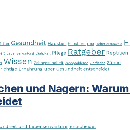
H
Gesundheit
Haustier
Futter
Haustiere
Haut
Heimtierausweis
Ratgeber
Pflege
Reptilien
eit
Lebenserwartung
Läufigkeit
Wissen
Zähne
n
Zahngesundheit
Zahnprobleme
Zierfische
chen und Nagern: Warum d
idet