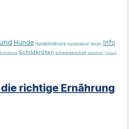
und
Hunde
Info
Hundeernährung
Hundehaltung
Hündin
Schildkröten
Schwangerschaft
Schildkröte
streicheln
Tierarzt
ie richtige Ernährung