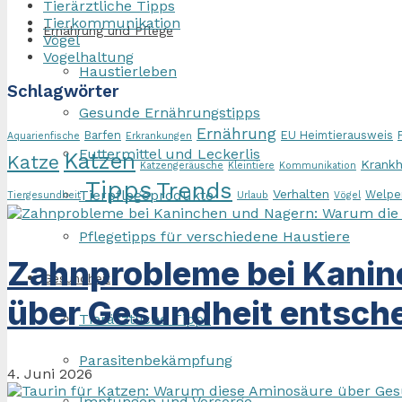
Tierärztliche Tipps
Tierkommunikation
Ernährung und Pflege
Vögel
Vogelhaltung
Haustierleben
Schlagwörter
Gesunde Ernährungstipps
Ernährung
Barfen
EU Heimtierausweis
Aquarienfische
Erkrankungen
Futtermittel und Leckerlis
Katzen
Katze
Krankh
Katzengeräusche
Kleintiere
Kommunikation
Tipps
Trends
Tierpflegeprodukte
Verhalten
Welpe
Tiergesundheit
Urlaub
Vögel
Pflegetipps für verschiedene Haustiere
Zahnprobleme bei Kanin
Gesundheit
über Gesundheit entsche
Tierärztliche Tipps
Parasitenbekämpfung
4. Juni 2026
Impfungen und Vorsorge