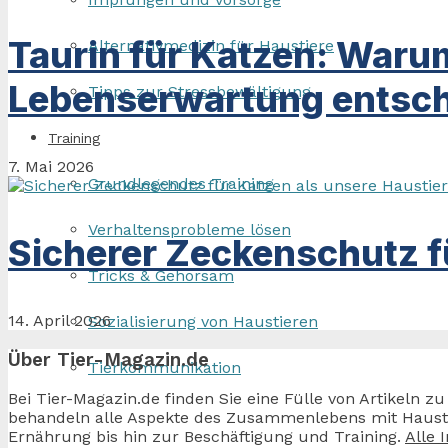
Taurin für Katzen: Waru
Alternativmedizin für Haustiere
Lebenserwartung entsch
Tipps zur Stressbewältigung
Training
7. Mai 2026
Grundlegendes Training
Verhaltensprobleme lösen
Sicherer Zeckenschutz f
Tricks & Gehorsam
14. April 2026
Sozialisierung von Haustieren
Über Tier-Magazin.de
Tierkommunikation
Bei Tier-Magazin.de finden Sie eine Fülle von Artikeln 
behandeln alle Aspekte des Zusammenlebens mit Haustier
Ernährung bis hin zur Beschäftigung und Training.
Alle 