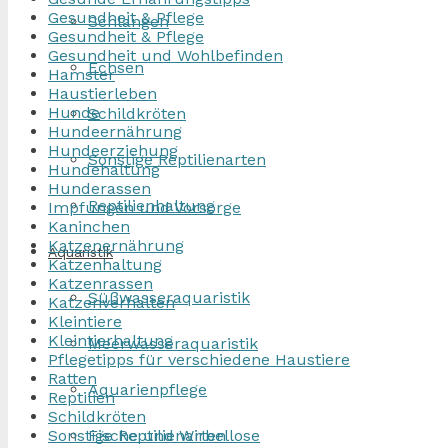
Gesundheit & Pflege
Schlangen
Gesundheit & Pflege
Gesundheit und Wohlbefinden
Echsen
Hamster
Haustierleben
Hunde
Schildkröten
Hundeernährung
Hundeerziehung
Sonstige Reptilienarten
Hundehaltung
Hunderassen
Reptilienhaltung
Impfungen und Vorsorge
Kaninchen
Katzenernährung
Aquaristik
Katzenhaltung
Katzenrassen
Süßwasseraquaristik
Katzenverhalten
Kleintiere
Kleintierhaltung
Meerwasseraquaristik
Pflegetipps für verschiedene Haustiere
Ratten
Aquarienpflege
Reptilien
Schildkröten
Sonstige Reptilienarten
Fische und Wirbellose