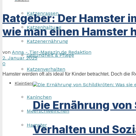
Katzenrassen
Ratgeber: Der Hamster i
Katzenhaltung
wie man einen Hamster h
Katzenernährung
von
Anna - Tier-Magazin.de Redaktion
Gesundheit & Pflege
2. Januar 2025
0
Katzenverhalten
Hamster werden oft als ideal für Kinder betrachtet. Doch die R
Kleintiere
Kaninchen
Die Ernährung von 
Meerschweinchen
Hamster
Verhalten und Sozi