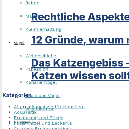
Ratten
Rechtliche Aspekte
Mäuse
Kleintierhaltung
12 Gründe, warum m
Vögel
Wellensittiche
Das Katzengebiss 
Papageien
Katzen wissen soll
Kanarienvögel
Kategorien
Exotische Vögel
Alternativmedizin für Haustiere
Vogelhaltung
Aquaristik
Ernährung und Pflege
Reptilien
Futtermittel und Leckerlis
Gesunde Ernährungstipps