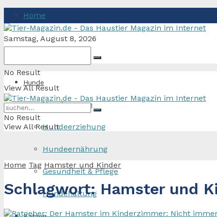
Home
Samstag, August 8, 2026
No Result
Hunde
View All Result
Hunderassen
No Result
View All Result
Hundeerziehung
Hundeernährung
Home
Tag
Hamster und Kinder
Gesundheit & Pflege
Schlagwort:
Hamster und K
Hundehaltung
Katzen