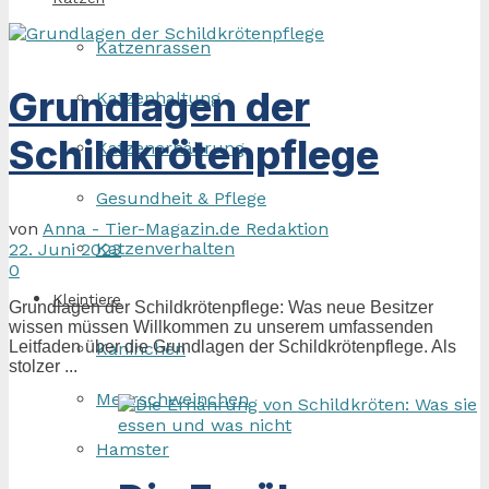
Katzenrassen
Grundlagen der
Katzenhaltung
Schildkrötenpflege
Katzenernährung
Gesundheit & Pflege
von
Anna - Tier-Magazin.de Redaktion
Katzenverhalten
22. Juni 2023
0
Kleintiere
Grundlagen der Schildkrötenpflege: Was neue Besitzer
wissen müssen Willkommen zu unserem umfassenden
Leitfaden über die Grundlagen der Schildkrötenpflege. Als
Kaninchen
stolzer ...
Meerschweinchen
Hamster