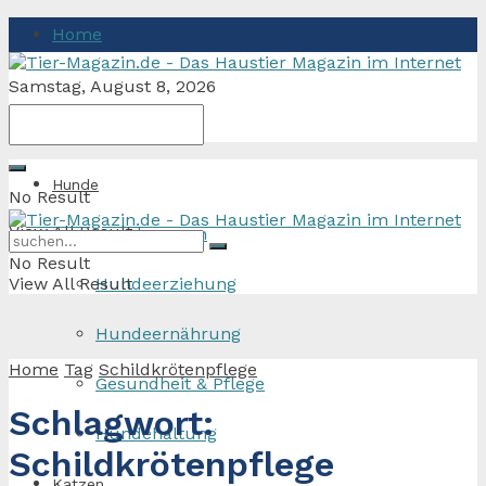
Home
Samstag, August 8, 2026
Hunde
No Result
View All Result
Hunderassen
No Result
View All Result
Hundeerziehung
Hundeernährung
Home
Tag
Schildkrötenpflege
Gesundheit & Pflege
Schlagwort:
Hundehaltung
Schildkrötenpflege
Katzen