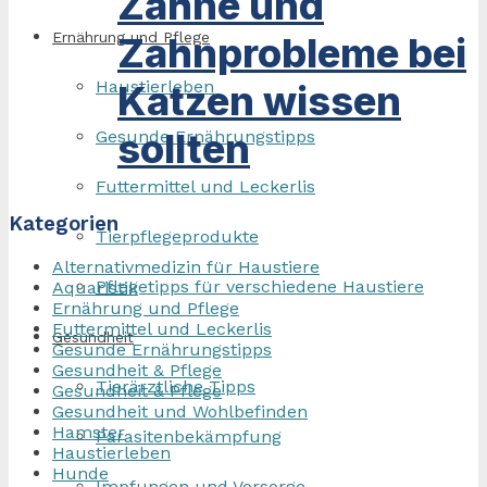
Zähne und
Ernährung und Pflege
Zahnprobleme bei
Haustierleben
Katzen wissen
sollten
Gesunde Ernährungstipps
Futtermittel und Leckerlis
Kategorien
Tierpflegeprodukte
Alternativmedizin für Haustiere
Pflegetipps für verschiedene Haustiere
Aquaristik
Ernährung und Pflege
Futtermittel und Leckerlis
Gesundheit
Gesunde Ernährungstipps
Gesundheit & Pflege
Tierärztliche Tipps
Gesundheit & Pflege
Gesundheit und Wohlbefinden
Hamster
Parasitenbekämpfung
Haustierleben
Hunde
Impfungen und Vorsorge