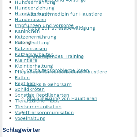
Hundeernährung
Hundeerziehung
Hundehaltung
Alternativmedizin für Haustiere
Hunderassen
Impfungen und Vorsorge
Tipps zur Stressbewältigung
Kaninchen
Katzenernährung
Katzenhaltung
Training
Katzenrassen
Katzenverhalten
Grundlegendes Training
Kleintiere
Kleintierhaltung
Verhaltensprobleme lösen
Pflegetipps für verschiedene Haustiere
Ratten
Reptilien
Tricks & Gehorsam
Schildkröten
Sonstige Reptilienarten
Sozialisierung von Haustieren
Tierärztliche Tipps
Tierkommunikation
Vögel
Tierkommunikation
Vogelhaltung
Schlagwörter