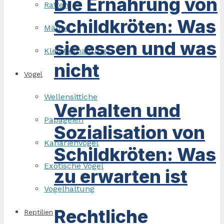
Die Ernährung von
Ratten
Schildkröten: Was
Mäuse
sie essen und was
Kleintierhaltung
nicht
Vögel
Wellensittiche
Verhalten und
Papageien
Sozialisation von
Kanarienvögel
Schildkröten: Was
Exotische Vögel
zu erwarten ist
Vogelhaltung
Rechtliche
Reptilien