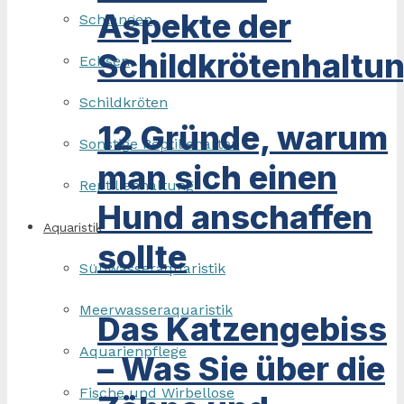
Aspekte der
Schlangen
Schildkrötenhaltu
Echsen
Schildkröten
12 Gründe, warum
Sonstige Reptilienarten
man sich einen
Reptilienhaltung
Hund anschaffen
Aquaristik
sollte
Süßwasseraquaristik
Meerwasseraquaristik
Das Katzengebiss
Aquarienpflege
– Was Sie über die
Fische und Wirbellose