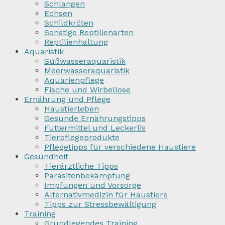
Schlangen
Echsen
Schildkröten
Sonstige Reptilienarten
Reptilienhaltung
Aquaristik
Süßwasseraquaristik
Meerwasseraquaristik
Aquarienpflege
Fische und Wirbellose
Ernährung und Pflege
Haustierleben
Gesunde Ernährungstipps
Futtermittel und Leckerlis
Tierpflegeprodukte
Pflegetipps für verschiedene Haustiere
Gesundheit
Tierärztliche Tipps
Parasitenbekämpfung
Impfungen und Vorsorge
Alternativmedizin für Haustiere
Tipps zur Stressbewältigung
Training
Grundlegendes Training