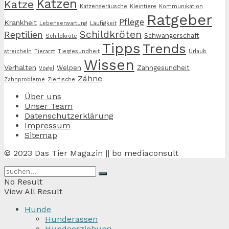
Katzen
Katze
Katzengeräusche
Kleintiere
Kommunikation
Ratgeber
Pflege
Krankheit
Lebenserwartung
Läufigkeit
Schildkröten
Reptilien
Schwangerschaft
Schildkröte
Tipps
Trends
streicheln
Tierarzt
Tiergesundheit
Urlaub
Wissen
Verhalten
Welpen
Zahngesundheit
Vögel
Zähne
Zahnprobleme
Zierfische
Über uns
Unser Team
Datenschutzerklärung
Impressum
Sitemap
© 2023 Das Tier Magazin || bo mediaconsult
No Result
View All Result
Hunde
Hunderassen
Hundeerziehung