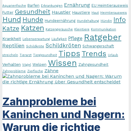
Ernährung
Barfen
EU Heimtierausweis
Aquarienfische
Erkrankungen
Gesundheit
Haustier
Futter
Haustiere
Haut
Heimtierausweis
Hund
Hunde
Info
Hundeernährung
Hundehaltung
Hündin
Katzen
Katze
Katzengeräusche
Kleintiere
Kommunikation
Ratgeber
Pflege
Krankheit
Lebenserwartung
Läufigkeit
Schildkröten
Reptilien
Schwangerschaft
Schildkröte
Tipps
Trends
streicheln
Tierarzt
Tiergesundheit
Urlaub
Wissen
Verhalten
Welpen
Zahngesundheit
Vögel
Zähne
Zahnprobleme
Zierfische
Zahnprobleme bei
Kaninchen und Nagern:
Warum die richtige