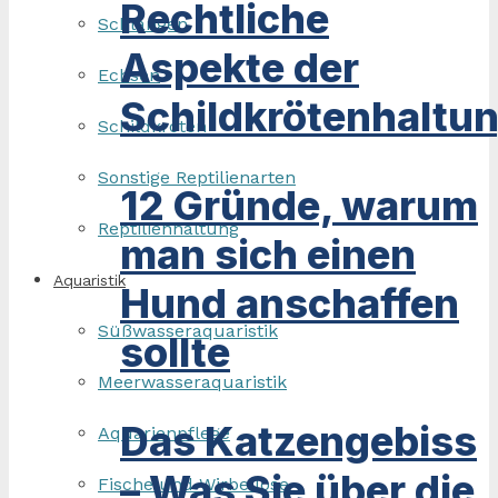
Rechtliche
Schlangen
Aspekte der
Echsen
Schildkrötenhaltu
Schildkröten
Sonstige Reptilienarten
12 Gründe, warum
Reptilienhaltung
man sich einen
Aquaristik
Hund anschaffen
Süßwasseraquaristik
sollte
Meerwasseraquaristik
Das Katzengebiss
Aquarienpflege
– Was Sie über die
Fische und Wirbellose