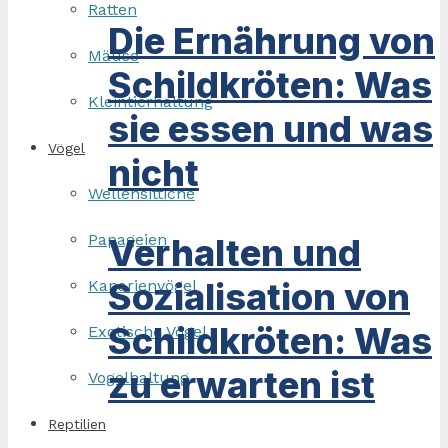
Ratten
Die Ernährung von
Mäuse
Schildkröten: Was
Kleintierhaltung
sie essen und was
Vögel
nicht
Wellensittiche
Papageien
Verhalten und
Sozialisation von
Kanarienvögel
Schildkröten: Was
Exotische Vögel
zu erwarten ist
Vogelhaltung
Reptilien