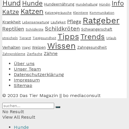
Hund
Hunde
Info
Hundeernährung
Hundehaltung
Hündin
Katzen
Katze
Katzengeräusche
Kleintiere
Kommunikation
Ratgeber
Pflege
Krankheit
Lebenserwartung
Läufigkeit
Schildkröten
Reptilien
Schwangerschaft
Schildkröte
Tipps
Trends
streicheln
Tierarzt
Tiergesundheit
Urlaub
Wissen
Verhalten
Welpen
Zahngesundheit
Vögel
Zähne
Zahnprobleme
Zierfische
Über uns
Unser Team
Datenschutzerklärung
Impressum
Sitemap
© 2023 Das Tier Magazin || bo mediaconsult
No Result
View All Result
Hunde