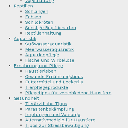
Vogelhaltung
Reptilien
Schlangen
Echsen
Schildkröten
Sonstige Reptilienarten
Reptilienhaltung
Aquaristik
Süßwasseraquaristik
Meerwasseraquaristik
Aquarienpflege
Fische und Wirbellose
Ernährung und Pflege
Haustierleben
Gesunde Ernährungstipps
Futtermittel und Leckerlis
Tierpflegeprodukte
Pflegetipps für verschiedene Haustiere
Gesundheit
Tierärztliche Tipps
Parasitenbekämpfung
Impfungen und Vorsorge
Alternativmedizin für Haustiere
Tipps zur Stressbewältigung