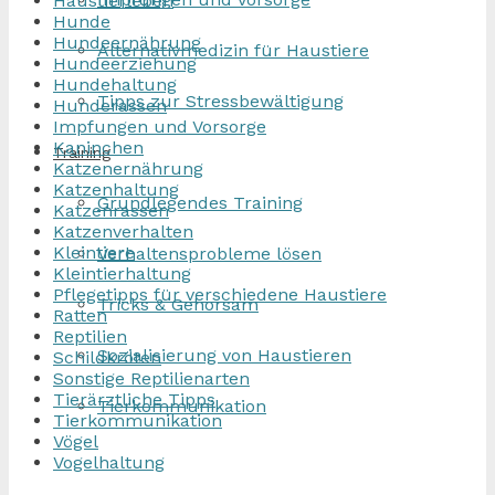
Haustierleben
Hunde
Hundeernährung
Alternativmedizin für Haustiere
Hundeerziehung
Hundehaltung
Tipps zur Stressbewältigung
Hunderassen
Impfungen und Vorsorge
Kaninchen
Training
Katzenernährung
Katzenhaltung
Grundlegendes Training
Katzenrassen
Katzenverhalten
Kleintiere
Verhaltensprobleme lösen
Kleintierhaltung
Pflegetipps für verschiedene Haustiere
Tricks & Gehorsam
Ratten
Reptilien
Sozialisierung von Haustieren
Schildkröten
Sonstige Reptilienarten
Tierärztliche Tipps
Tierkommunikation
Tierkommunikation
Vögel
Vogelhaltung