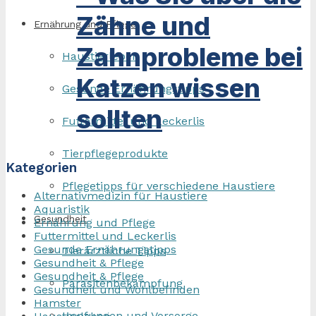
Zähne und
Ernährung und Pflege
Zahnprobleme bei
Haustierleben
Katzen wissen
Gesunde Ernährungstipps
sollten
Futtermittel und Leckerlis
Tierpflegeprodukte
Kategorien
Pflegetipps für verschiedene Haustiere
Alternativmedizin für Haustiere
Aquaristik
Gesundheit
Ernährung und Pflege
Futtermittel und Leckerlis
Gesunde Ernährungstipps
Tierärztliche Tipps
Gesundheit & Pflege
Gesundheit & Pflege
Parasitenbekämpfung
Gesundheit und Wohlbefinden
Hamster
Impfungen und Vorsorge