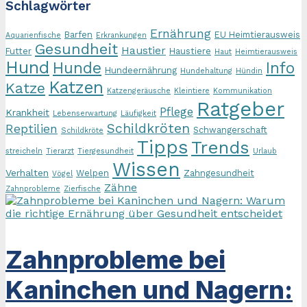
Schlagwörter
Ernährung
Barfen
EU Heimtierausweis
Aquarienfische
Erkrankungen
Gesundheit
Haustier
Futter
Haustiere
Haut
Heimtierausweis
Hund
Hunde
Info
Hundeernährung
Hundehaltung
Hündin
Katzen
Katze
Katzengeräusche
Kleintiere
Kommunikation
Ratgeber
Pflege
Krankheit
Lebenserwartung
Läufigkeit
Schildkröten
Reptilien
Schwangerschaft
Schildkröte
Tipps
Trends
streicheln
Tierarzt
Tiergesundheit
Urlaub
Wissen
Verhalten
Welpen
Zahngesundheit
Vögel
Zähne
Zahnprobleme
Zierfische
Zahnprobleme bei
Kaninchen und Nagern: