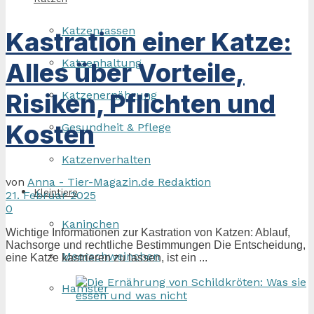
Katzenrassen
Kastration einer Katze:
Katzenhaltung
Alles über Vorteile,
Risiken, Pflichten und
Katzenernährung
Kosten
Gesundheit & Pflege
Katzenverhalten
von
Anna - Tier-Magazin.de Redaktion
Kleintiere
21. Februar 2025
0
Kaninchen
Wichtige Informationen zur Kastration von Katzen: Ablauf,
Nachsorge und rechtliche Bestimmungen Die Entscheidung,
Meerschweinchen
eine Katze kastrieren zu lassen, ist ein ...
Hamster