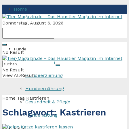
Home
Donnerstag, August 6, 2026
Hunde
No Result
View All Result
Hunderassen
No Result
View All Result
Hundeerziehung
Hundeernährung
Home
Tag
Kastrieren
Gesundheit & Pflege
Schlagwort:
Kastrieren
Hundehaltung
Katzen