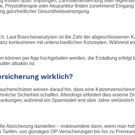
tig Kosten spart. Impfungen, Zahnsteinentfernung oder regelm
 Physiotherapie oder Akupunktur finden zunehmend Eingang in 
ung ganzheitlicher Gesundheitsversorgung.
ich. Laut Branchenanalysen ist die Zahl der abgeschlossenen K
llianz konkurrieren mit unterschiedlichen Konzepten. Während e
en können per App hochgeladen werden, die Erstattung erfolgt t
ter attraktiv ist.
ersicherung wirklich?
raucherschützer weisen darauf hin, dass eine Katzenversiche
nliche Sicherheit schaffen. Allerdings erfordert dies eiserne D
krankungen, während ein Sparmodell erst über Jahre verlässlich g
olle Absicherung darstellen – insbesondere dann, wenn man hoh
an Tarifen, von günstigen OP-Versicherungen bis hin zu Premi