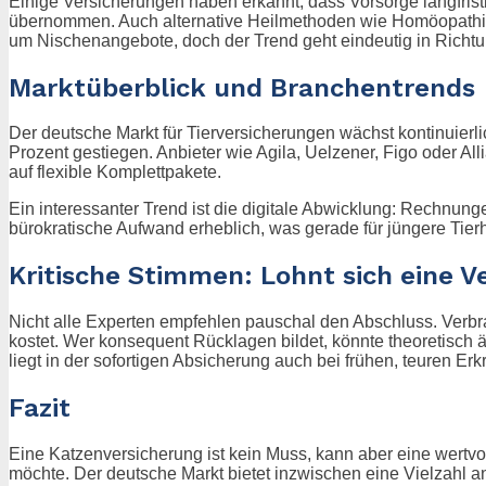
Einige Versicherungen haben erkannt, dass Vorsorge langfris
übernommen. Auch alternative Heilmethoden wie Homöopathie,
um Nischenangebote, doch der Trend geht eindeutig in Richt
Marktüberblick und Branchentrends
Der deutsche Markt für Tierversicherungen wächst kontinuierl
Prozent gestiegen. Anbieter wie Agila, Uelzener, Figo oder A
auf flexible Komplettpakete.
Ein interessanter Trend ist die digitale Abwicklung: Rechnung
bürokratische Aufwand erheblich, was gerade für jüngere Tierhal
Kritische Stimmen: Lohnt sich eine V
Nicht alle Experten empfehlen pauschal den Abschluss. Verb
kostet. Wer konsequent Rücklagen bildet, könnte theoretisch äh
liegt in der sofortigen Absicherung auch bei frühen, teuren Er
Fazit
Eine Katzenversicherung ist kein Muss, kann aber eine wertv
möchte. Der deutsche Markt bietet inzwischen eine Vielzahl 