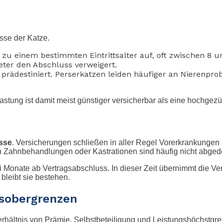
asse der Katze.
u einem bestimmten Eintrittsalter auf, oft zwischen 8 u
eter den Abschluss verweigert.
prädestiniert. Perserkatzen leiden häufiger an Nierenpr
stung ist damit meist günstiger versicherbar als eine hochgez
sse
. Versicherungen schließen in aller Regel Vorerkrankungen a
h Zahnbehandlungen oder Kastrationen sind häufig nicht abgede
ei Monate ab Vertragsabschluss. In dieser Zeit übernimmt die Ve
 bleibt sie bestehen.
gsobergrenzen
erhältnis von Prämie, Selbstbeteiligung und Leistungshöchstgr