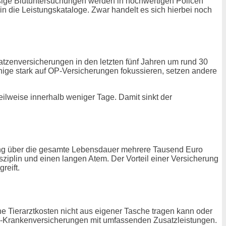
äßige Blutuntersuchungen werden in hochwertigen Policen
die Leistungskataloge. Zwar handelt es sich hierbei noch
atzenversicherungen in den letzten fünf Jahren um rund 30
inige stark auf OP-Versicherungen fokussieren, setzen andere
eilweise innerhalb weniger Tage. Damit sinkt der
rung über die gesamte Lebensdauer mehrere Tausend Euro
isziplin und einen langen Atem. Der Vorteil einer Versicherung
reift.
e Tierarztkosten nicht aus eigener Tasche tragen kann oder
um-Krankenversicherungen mit umfassenden Zusatzleistungen.