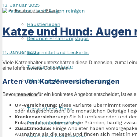
13. Januar 2025
Ernährung und Pflege
Haustierleben
Katze und Hund: Augen 
Gesunde Ernährungstipps
11. Januar 2025
Futtermittel und Leckerlis
Viele Katzenhalter unterschätzen diese Dimension, zumal eine 
Tierpflegeprodukte
eine lohnenswerte Option sein.
Arten von Katzenversicherungen
Pflegetipps für verschiedene Haustiere
Bevor man sich für ein konkretes Angebot entscheidet, ist es
Gesundheit
OP-Versicherung:
Diese Variante übernimmt Kosten f
Tierärztliche Tipps
oder ausgeschlossen. Die monatlichen Beiträge lieg
Krankenversicherung:
Sie ist umfassender und dec
Entsprechend höher sind die Prämien, häufig zwis
Parasitenbekämpfung
Zusatzmodule:
Einige Anbieter haben Vorsorgepake
Ausnahme als die Regel und finden sich meist in P
Impfungen und Vorsorge