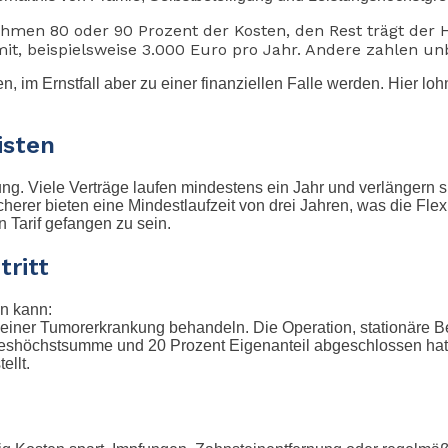
en 80 oder 90 Prozent der Kosten, den Rest trägt der H
it, beispielsweise 3.000 Euro pro Jahr. Andere zahlen unb
en, im Ernstfall aber zu einer finanziellen Falle werden. Hier lo
isten
 Viele Verträge laufen mindestens ein Jahr und verlängern sic
erer bieten eine Mindestlaufzeit von drei Jahren, was die Flexibi
n Tarif gefangen zu sein.
tritt
in kann:
iner Tumorerkrankung behandeln. Die Operation, stationäre B
reshöchstsumme und 20 Prozent Eigenanteil abgeschlossen hatt
ellt.