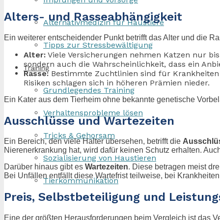
Alters- und Rasseabhängigkeit
Alternativmedizin für Haustiere
Ein weiterer entscheidender Punkt betrifft das Alter und die R
Tipps zur Stressbewältigung
Alter:
Viele Versicherungen nehmen Katzen nur bis z
sondern auch die Wahrscheinlichkeit, dass ein Anbi
Training
Rasse:
Bestimmte Zuchtlinien sind für Krankheiten 
Risiken schlagen sich in höheren Prämien nieder.
Grundlegendes Training
Ein Kater aus dem Tierheim ohne bekannte genetische Vorbela
Verhaltensprobleme lösen
Ausschlüsse und Wartezeiten
Tricks & Gehorsam
Ein Bereich, den viele Halter übersehen, betrifft die
Ausschlü
Nierenerkrankung hat, wird dafür keinen Schutz erhalten. Auc
Sozialisierung von Haustieren
Darüber hinaus gibt es
Wartezeiten
. Diese betragen meist dr
Bei Unfällen entfällt diese Wartefrist teilweise, bei Krankheiten
Tierkommunikation
Preis, Selbstbeteiligung und Leistun
Eine der größten Herausforderungen beim Vergleich ist das V