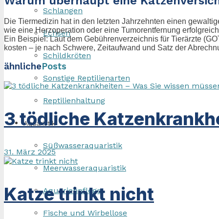
Warum überhaupt eine Katzenversic
Schlangen
Die Tiermedizin hat in den letzten Jahrzehnten einen gewalti
wie eine Herzoperation oder eine Tumorentfernung erfolgreich
Echsen
Ein Beispiel: Laut dem Gebührenverzeichnis für Tierärzte (G
kosten – je nach Schwere, Zeitaufwand und Satz der Abrechnu
Schildkröten
ähnliche
Posts
Sonstige Reptilienarten
Reptilienhaltung
3 tödliche Katzenkrankh
Aquaristik
Süßwasseraquaristik
31. März 2025
Meerwasseraquaristik
Katze trinkt nicht
Aquarienpflege
Fische und Wirbellose