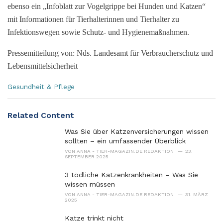
ebenso ein „Infoblatt zur Vogelgrippe bei Hunden und Katzen“
mit Informationen für Tierhalterinnen und Tierhalter zu
Infektionswegen sowie Schutz- und Hygienemaßnahmen.
Pressemitteilung von: Nds. Landesamt für Verbraucherschutz und
Lebensmittelsicherheit
C
Gesundheit & Pflege
a
t
e
Related Content
g
o
Was Sie über Katzenversicherungen wissen
r
sollten – ein umfassender Überblick
i
VON
ANNA - TIER-MAGAZIN.DE REDAKTION
23.
SEPTEMBER 2025
e
s
3 tödliche Katzenkrankheiten – Was Sie
:
wissen müssen
VON
ANNA - TIER-MAGAZIN.DE REDAKTION
31. MÄRZ
2025
Katze trinkt nicht