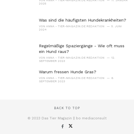
VON
ANNA - TIER-MAGAZIN.DE REDAKTION
11. JANUAR
2025
Was sind die häufigsten Hundekrankheiten?
VON
ANNA - TIER-MAGAZIN.DE REDAKTION
5. JUNI
2024
Regelmäßige Spaziergänge - Wie oft muss
ein Hund raus?
VON
ANNA - TIER-MAGAZIN.DE REDAKTION
12.
SEPTEMBER 2023
Warum fressen Hunde Gras?
VON
ANNA - TIER-MAGAZIN.DE REDAKTION
6.
SEPTEMBER 2023
BACK TO TOP
© 2023 Das Tier Magazin || bo mediaconsult