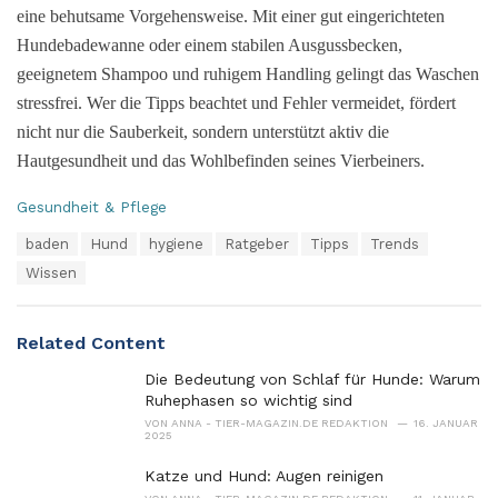
eine behutsame Vorgehensweise. Mit einer gut eingerichteten
Hundebadewanne oder einem stabilen Ausgussbecken,
geeignetem Shampoo und ruhigem Handling gelingt das Waschen
stressfrei. Wer die Tipps beachtet und Fehler vermeidet, fördert
nicht nur die Sauberkeit, sondern unterstützt aktiv die
Hautgesundheit und das Wohlbefinden seines Vierbeiners.
C
Gesundheit & Pflege
a
T
baden
Hund
hygiene
Ratgeber
Tipps
Trends
t
a
e
Wissen
g
g
s
o
:
r
Related Content
i
e
Die Bedeutung von Schlaf für Hunde: Warum
s
Ruhephasen so wichtig sind
:
VON
ANNA - TIER-MAGAZIN.DE REDAKTION
16. JANUAR
2025
Katze und Hund: Augen reinigen