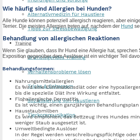
Wie häufig sind Allergien bei Hunden?
Alternativmedizin für Haustiere
Alle Hunde können potenziell allergisch reagieren, aber einig
Terrier. Die meisten Allergien treten auf, nachdem der
Hund
sec
Tipps zur Stressbewältigung
Behandlung von allergischen Reaktionen
Training
Wenn Sie glauben, dass Ihr Hund eine Allergie hat, sprechen 
Exposition gegenüber dem Auslöser ist ein wichtiger Teil davo
Grundlegendes Training
Behandlungsformen:
Verhaltensprobleme lösen
Nahrungsmittelallergien
Tricks & Gehorsam
Es wird eine Eliminationsdiät oder eine hypoallerg
bis die spezielle Diät ihre Wirkung entfaltet.
Flohallergische Dermatitis
Sozialisierung von Haustieren
Es ist wichtig, einen ganzjährigen Behandlungsplan
Hausstaubmilben
Tierkommunikation
Es wird empfohlen, das Bettzeug Ihres Hundes min
weniger Staub ausgesetzt ist.
Umweltbedingte Auslöser
In der Regel werden verschreibungspflichtige ode