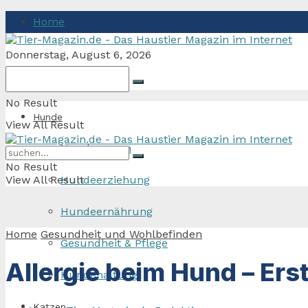
Home
Donnerstag, August 6, 2026
No Result
Hunde
View All Result
Hunderassen
No Result
View All Result
Hundeerziehung
Hundeernährung
Home
Gesundheit und Wohlbefinden
Gesundheit & Pflege
Allergie beim Hund – Er
Hundehaltung
Katzen