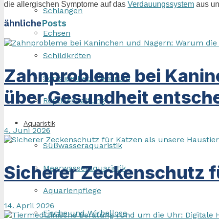
die allergischen Symptome auf das
Verdauungssystem
aus un
Schlangen
ähnliche
Posts
Echsen
Schildkröten
Zahnprobleme bei Kanin
Sonstige Reptilienarten
über Gesundheit entsche
Reptilienhaltung
Aquaristik
4. Juni 2026
Süßwasseraquaristik
Sicherer Zeckenschutz f
Meerwasseraquaristik
Aquarienpflege
14. April 2026
Fische und Wirbellose