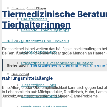
Ernährung und Pflege
Tiermedizinische Beratun
Haustierleben
Tierhalter:innen
Gesunde Ernährungstipps
1. Juli 2025
Futtermittel und Leckerlis
Flohspeichel ist bei weitem das häufigste Insektenallergen bei
Tierpflegeprodukte
Beißen, Kratzen und können sogar große Mengen an Haaren 
Pflegetipps für verschiedene Haustiere
Siehe auch
Tierkrankenversicherung – warum eine T
Gesundheit
Nahrungsmittelallergie
Tierärztliche Tipps
Eine Allergie oder Überempfindlichkeit kann sich gegen fast al
in Lebensmitteln auf: Milchprodukte, Rindfleisch, Huhn, Lam
Parasitenbekämpfung
Juckreiz, Atembeschwerden und Magen-Darm-Probleme.
Impfungen und Vorsorge