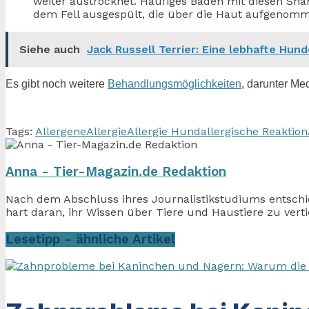
weiter austrocknet. Häufiges Baden mit diesen S
dem Fell ausgespült, die über die Haut aufgenom
Siehe auch
Jack Russell Terrier: Eine lebhafte Hun
Es gibt noch weitere
Behandlungsmöglichkeiten
, darunter Me
Tags:
Allergene
Allergie
Allergie Hund
allergische Reaktion
Anna - Tier-Magazin.de Redaktion
Nach dem Abschluss ihres Journalistikstudiums entschied 
hart daran, ihr Wissen über Tiere und Haustiere zu verti
Lesetipp -
ähnliche Artikel