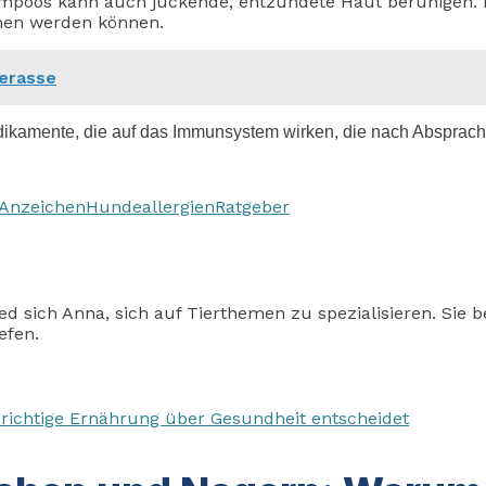
hampoos kann auch juckende, entzündete Haut beruhigen.
men werden können.
derasse
dikamente, die auf das Immunsystem wirken, die nach Absprach
Anzeichen
Hundeallergien
Ratgeber
sich Anna, sich auf Tierthemen zu spezialisieren. Sie beg
efen.