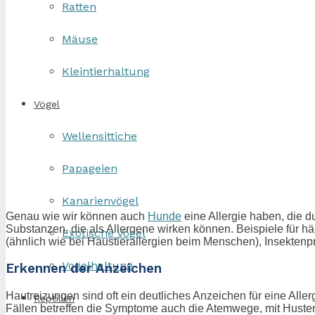
Ratten
Mäuse
Kleintierhaltung
Vögel
Wellensittiche
Papageien
Kanarienvögel
Genau wie wir können auch
Hunde
eine Allergie haben, die 
Substanzen, die als Allergene wirken können. Beispiele für 
Exotische Vögel
(ähnlich wie bei Haustierallergien beim Menschen), Insekten
Vogelhaltung
Erkennen der Anzeichen
Hautreizungen sind oft ein deutliches Anzeichen für eine Alle
Reptilien
Fällen betreffen die Symptome auch die Atemwege, mit Huste