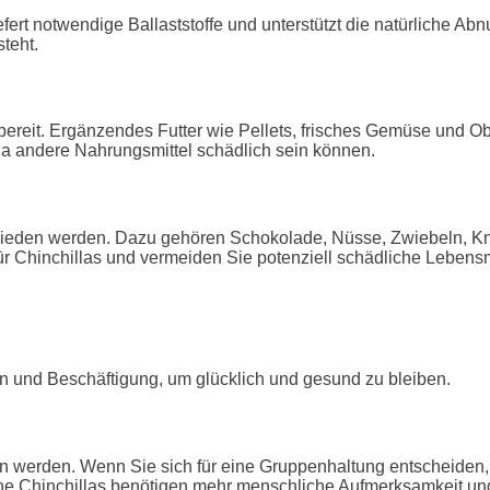
efert notwendige Ballaststoffe und unterstützt die natürliche Ab
teht.
la bereit. Ergänzendes Futter wie Pellets, frisches Gemüse un
 da andere Nahrungsmittel schädlich sein können.
n vermieden werden. Dazu gehören Schokolade, Nüsse, Zwiebeln
ür Chinchillas und vermeiden Sie potenziell schädliche Lebensm
ion und Beschäftigung, um glücklich und gesund zu bleiben.
n werden. Wenn Sie sich für eine Gruppenhaltung entscheiden,
lne Chinchillas benötigen mehr menschliche Aufmerksamkeit und