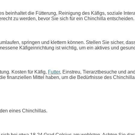
 beinhaltet die Fütterung, Reinigung des Käfigs, soziale Intera
cht zu werden, bevor Sie sich für ein Chinchilla entscheiden.
umlaufen, springen und klettern können. Stellen Sie sicher, da
messene Käfigeinrichtung ist wichtig, um ein aktives und gesund
tung. Kosten für Käfig,
Futter
, Einstreu, Tierarztbesuche und and
ie finanziellen Mittel haben, um die Bedürfnisse des Chinchillas
den eines Chinchillas.
ich bei etwa 18-24 Grad Celsius am wohlsten. Achten Sie darauf