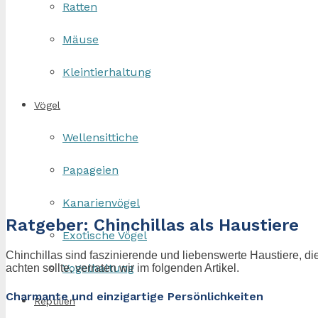
Ratten
Mäuse
Kleintierhaltung
Vögel
Wellensittiche
Papageien
Kanarienvögel
Ratgeber: Chinchillas als Haustiere
Exotische Vögel
Chinchillas sind faszinierende und liebenswerte Haustiere, d
Vogelhaltung
achten sollte, verraten wir im folgenden Artikel.
Charmante und einzigartige Persönlichkeiten
Reptilien