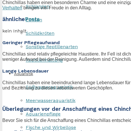
Chinchillas haben einen besonderen Charme und eine einzigarti
Schlangen
Verhalten
bringen viel Freude in den Alltag.
ähnliche
Posts
Echsen
kein Inhalt
Schildkröten
Geringer Pflegeaufwand
Sonstige Reptilienarten
Chinchillas sind relativ pflegeleichte Haustiere. Ihr Fell ist 
weniger Aufwand bei der Reinigung. Außerdem sind Chinchilla
Reptilienhaltung
Lange Lebensdauer
Aquaristik
Chinchillas haben eine beeindruckend lange Lebensdauer für N
Süßwasseraquaristik
und Beziehung zu diesen liebenswerten Geschöpfen.
Meerwasseraquaristik
Überlegungen vor der Anschaffung eines Chinch
Aquarienpflege
Bevor Sie sich für die Anschaffung eines Chinchillas entschei
Fische und Wirbellose