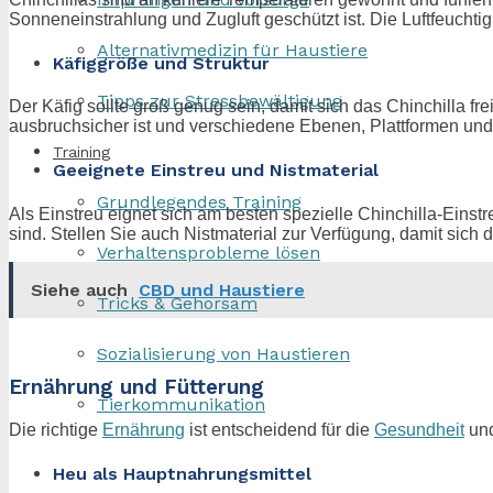
Sonneneinstrahlung und Zugluft geschützt ist. Die Luftfeuchti
Alternativmedizin für Haustiere
Käfiggröße und Struktur
Tipps zur Stressbewältigung
Der Käfig sollte groß genug sein, damit sich das Chinchilla f
ausbruchsicher ist und verschiedene Ebenen, Plattformen und 
Training
Geeignete Einstreu und Nistmaterial
Grundlegendes Training
Als Einstreu eignet sich am besten spezielle Chinchilla-Einst
sind. Stellen Sie auch Nistmaterial zur Verfügung, damit sich
Verhaltensprobleme lösen
Siehe auch
CBD und Haustiere
Tricks & Gehorsam
Sozialisierung von Haustieren
Ernährung und Fütterung
Tierkommunikation
Die richtige
Ernährung
ist entscheidend für die
Gesundheit
und
Heu als Hauptnahrungsmittel