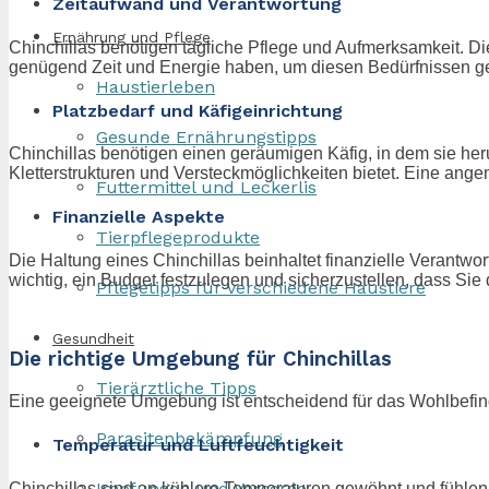
Zeitaufwand und Verantwortung
Ernährung und Pflege
Chinchillas benötigen tägliche Pflege und Aufmerksamkeit. Dies
genügend Zeit und Energie haben, um diesen Bedürfnissen gere
Haustierleben
Platzbedarf und Käfigeinrichtung
Gesunde Ernährungstipps
Chinchillas benötigen einen geräumigen Käfig, in dem sie her
Kletterstrukturen und Versteckmöglichkeiten bietet. Eine ange
Futtermittel und Leckerlis
Finanzielle Aspekte
Tierpflegeprodukte
Die Haltung eines Chinchillas beinhaltet finanzielle Verantwor
wichtig, ein Budget festzulegen und sicherzustellen, dass Sie d
Pflegetipps für verschiedene Haustiere
Gesundheit
Die richtige Umgebung für Chinchillas
Tierärztliche Tipps
Eine geeignete Umgebung ist entscheidend für das Wohlbefin
Parasitenbekämpfung
Temperatur und Luftfeuchtigkeit
Impfungen und Vorsorge
Chinchillas sind an kühlere Temperaturen gewöhnt und fühlen s