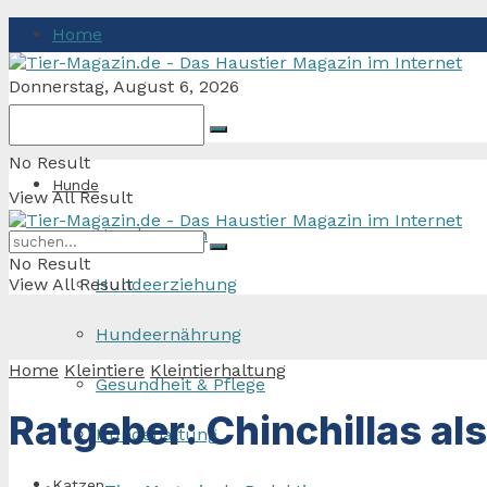
Home
Donnerstag, August 6, 2026
No Result
Hunde
View All Result
Hunderassen
No Result
View All Result
Hundeerziehung
Hundeernährung
Home
Kleintiere
Kleintierhaltung
Gesundheit & Pflege
Ratgeber: Chinchillas al
Hundehaltung
Katzen