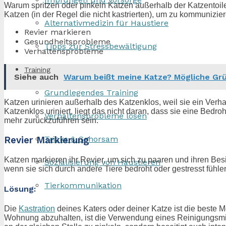
Warum spritzen oder pinkeln Katzen außerhalb der Katzentoile
Katzen (in der Regel die nicht kastrierten), um zu kommunizie
Alternativmedizin für Haustiere
Revier markieren
Gesundheitsprobleme
Tipps zur Stressbewältigung
Verhaltensprobleme
Training
Siehe auch
Warum beißt meine Katze? Mögliche Grü
Grundlegendes Training
Katzen urinieren außerhalb des Katzenklos, weil sie ein Ver
Katzenklos uriniert, liegt das nicht daran, dass sie eine Bed
Verhaltensprobleme lösen
mehr zurückzuführen sein.
Tricks & Gehorsam
Revier Markierung
Katzen markieren ihr Revier, um sich zu paaren und ihren Bes
Sozialisierung von Haustieren
wenn sie sich durch andere Tiere bedroht oder gestresst fühle
Tierkommunikation
Lösung:
Die
Kastration
deines Katers oder deiner Katze ist die beste 
Wohnung abzuhalten, ist die Verwendung eines Reinigungsmitt