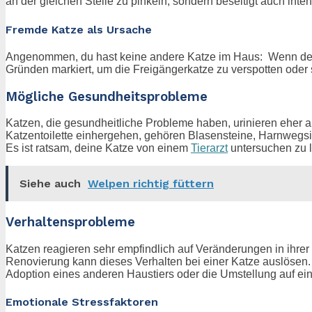
an der gleichen Stelle zu pinkeln, sondern beseitigt auch int
Fremde Katze als Ursache
Angenommen, du hast keine andere Katze im Haus: Wenn deine 
Gründen markiert, um die Freigängerkatze zu verspotten oder 
Mögliche Gesundheitsprobleme
Katzen, die gesundheitliche Probleme haben, urinieren eher au
Katzentoilette einhergehen, gehören Blasensteine, Harnwegsin
Es ist ratsam, deine Katze von einem
Tierarzt
untersuchen zu l
Siehe auch
Welpen richtig füttern
Verhaltensprobleme
Katzen reagieren sehr empfindlich auf Veränderungen in ihr
Renovierung kann dieses Verhalten bei einer Katze auslösen
Adoption eines anderen Haustiers oder die Umstellung auf ein
Emotionale Stressfaktoren