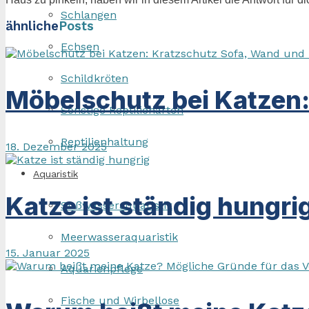
Schlangen
ähnliche
Posts
Echsen
Schildkröten
Möbelschutz bei Katzen:
Sonstige Reptilienarten
Reptilienhaltung
18. Dezember 2025
Aquaristik
Katze ist ständig hungri
Süßwasseraquaristik
Meerwasseraquaristik
15. Januar 2025
Aquarienpflege
Fische und Wirbellose