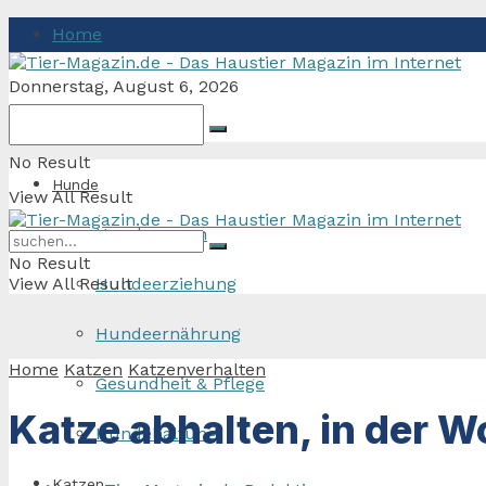
Home
Donnerstag, August 6, 2026
No Result
Hunde
View All Result
Hunderassen
No Result
View All Result
Hundeerziehung
Hundeernährung
Home
Katzen
Katzenverhalten
Gesundheit & Pflege
Katze abhalten, in der W
Hundehaltung
Katzen