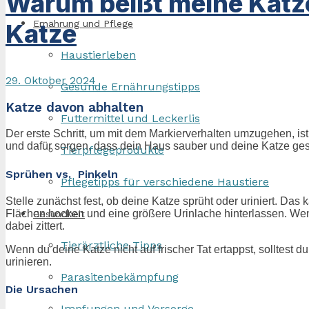
Warum beißt meine Katze
Ernährung und Pflege
Katze
Haustierleben
29. Oktober 2024
Gesunde Ernährungstipps
Katze davon abhalten
Futtermittel und Leckerlis
Der erste Schritt, um mit dem Markierverhalten umzugehen, ist
und dafür sorgen, dass dein Haus sauber und deine Katze ges
Tierpflegeprodukte
Sprühen vs. Pinkeln
Pflegetipps für verschiedene Haustiere
Stelle zunächst fest, ob deine Katze sprüht oder uriniert. Da
Flächen hocken und eine größere Urinlache hinterlassen. Wenn
Gesundheit
dabei zittert.
Tierärztliche Tipps
Wenn du deine Katze nicht auf frischer Tat ertappst, solltest
urinieren.
Parasitenbekämpfung
Die Ursachen
Impfungen und Vorsorge