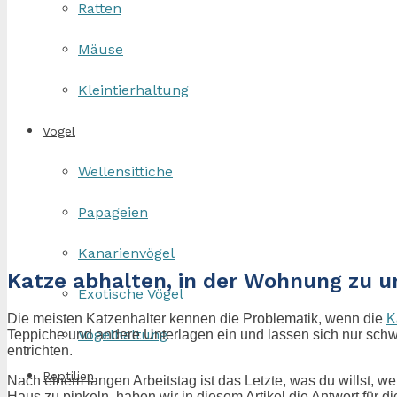
Ratten
Mäuse
Kleintierhaltung
Vögel
Wellensittiche
Papageien
Kanarienvögel
Katze abhalten, in der Wohnung zu ur
Exotische Vögel
Die meisten Katzenhalter kennen die Problematik, wenn die
K
Vogelhaltung
Teppiche und andere Unterlagen ein und lassen sich nur schwer
entrichten.
Reptilien
Nach einem langen Arbeitstag ist das Letzte, was du willst, 
Haus zu pinkeln, haben wir in diesem Artikel die Antwort für di