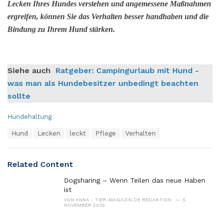
Lecken Ihres Hundes verstehen und angemessene Maßnahmen
ergreifen, können Sie das Verhalten besser handhaben und die
Bindung zu Ihrem Hund stärken.
Siehe auch
Ratgeber: Campingurlaub mit Hund -
was man als Hundebesitzer unbedingt beachten
sollte
C
Hundehaltung
a
T
Hund
Lecken
leckt
Pflege
Verhalten
t
a
e
g
g
s
o
Related Content
:
r
i
Dogsharing – Wenn Teilen das neue Haben
e
ist
s
VON
ANNA - TIER-MAGAZIN.DE REDAKTION
5.
:
NOVEMBER 2025