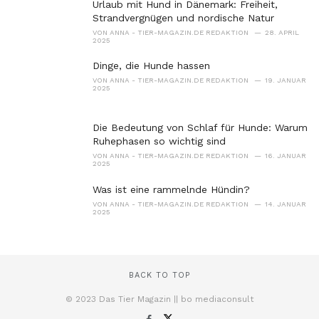
Urlaub mit Hund in Dänemark: Freiheit,
Strandvergnügen und nordische Natur
VON
ANNA - TIER-MAGAZIN.DE REDAKTION
28. APRIL
2025
Dinge, die Hunde hassen
VON
ANNA - TIER-MAGAZIN.DE REDAKTION
19. JANUAR
2025
Die Bedeutung von Schlaf für Hunde: Warum
Ruhephasen so wichtig sind
VON
ANNA - TIER-MAGAZIN.DE REDAKTION
16. JANUAR
2025
Was ist eine rammelnde Hündin?
VON
ANNA - TIER-MAGAZIN.DE REDAKTION
14. JANUAR
2025
BACK TO TOP
© 2023 Das Tier Magazin || bo mediaconsult