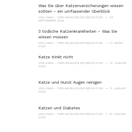
i
Was Sie über Katzenversicherungen wissen
e
sollten – ein umfassender Überblick
s
VON
ANNA - TIER-MAGAZIN.DE REDAKTION
23.
:
SEPTEMBER 2025
3 tödliche Katzenkrankheiten – Was Sie
wissen müssen
VON
ANNA - TIER-MAGAZIN.DE REDAKTION
31. MÄRZ
2025
Katze trinkt nicht
VON
ANNA - TIER-MAGAZIN.DE REDAKTION
13. JANUAR
2025
Katze und Hund: Augen reinigen
VON
ANNA - TIER-MAGAZIN.DE REDAKTION
11. JANUAR
2025
Katzen und Diabetes
VON
ANNA - TIER-MAGAZIN.DE REDAKTION
9. JANUAR
2025