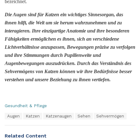
bezeichnet.
Die Augen sind für Katzen ein wichtiges Sinnesorgan, das
ihnen hilft, die Welt um sie herum wahrzunehmen und zu
interagieren. Ihre einzigartige Anatomie und ihre besonderen
Fähigkeiten ermöglichen es ihnen, sich an verschiedene
Lichtverhältnisse anzupassen, Bewegungen präzise zu verfolgen
und ihre Stimmungen durch Pupillenweite und
Augenbewegungen auszudrücken. Durch das Verständnis des
Sehvermögens von Katzen können wir ihre Bedürfnisse besser
verstehen und unsere Beziehung zu ihnen vertiefen.
C
Gesundheit & Pflege
a
T
Augen
Katzen
Katzenaugen
Sehen
Sehvermögen
t
a
e
g
g
s
o
Related Content
:
r